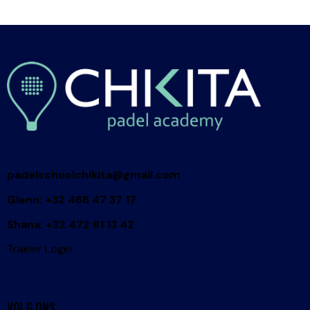
padelschoolchikita@gmail.com
Glenn: +32 468 47 37 17
Shana: +32 472 81 13 42
Trainer Login
VOLG ONS