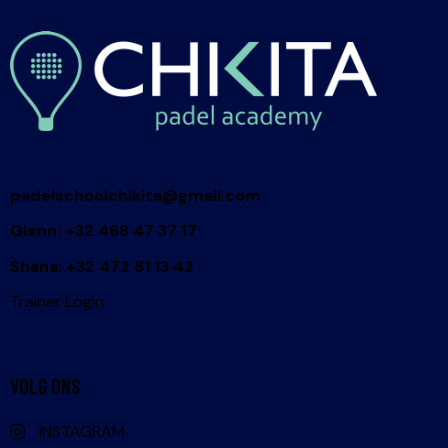
padelschoolchikita@gmail.com
Glenn: +32 468 47 37 17
Shana: +32 472 81 13 42
Trainer Login
VOLG ONS
INSTAGRAM