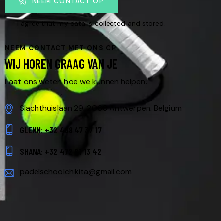
I agree that my data is
collected and stored
.
NEEM CONTACT MET ONS OP
WIJ HOREN GRAAG VAN JE
Laat ons weten hoe we kunnen helpen.
Slachthuislaan 29, 2060 Antwerpen, Belgium
GLENN: +32 468 47 37 17
SHANA: +32 472 81 13 42
padelschoolchikita@gmail.com