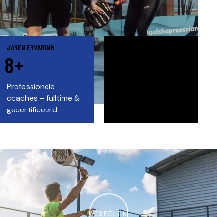
JAREN ERVARING
LOCATIES
8
+
4
Professionele
Altijd overdekt, altijd
coaches – fulltime &
in optimale
gecertificeerd
omstandigheden
AFSPELEN