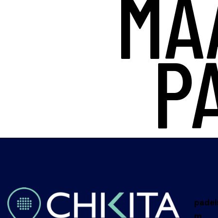
MA
P
padel
m