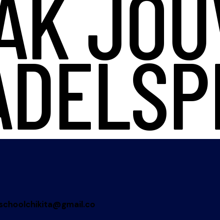
AK JO
ADELSP
schoolchikita@gmail.co