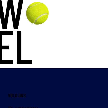
UW
EL
VOLG ONS