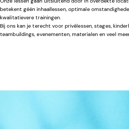
Onze lessen gaan uitsluitend door in overdekte locat
betekent géén inhaallessen, optimale omstandighed
kwalitatievere trainingen.
Bij ons kan je terecht voor privélessen, stages, kinde
teambuildings, evenementen, materialen en veel meer