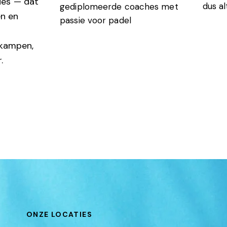
ies — dat
dus al
gediplomeerde coaches met
en en
passie voor padel
rkampen,
.
ONZE LOCATIES