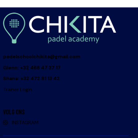
padelschoolchikita@gmail.com
Glenn: +32 468 47 37 17
Shana: +32 472 81 13 42
Trainer Login
VOLG ONS
INSTAGRAM