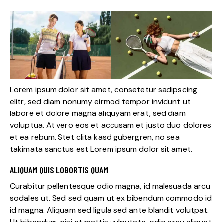
Lorem ipsum dolor sit amet, consetetur sadipscing
elitr, sed diam nonumy eirmod tempor invidunt ut
labore et dolore magna aliquyam erat, sed diam
voluptua. At vero eos et accusam et justo duo dolores
et ea rebum. Stet clita kasd gubergren, no sea
takimata sanctus est Lorem ipsum dolor sit amet.
ALIQUAM QUIS LOBORTIS QUAM
Curabitur pellentesque odio magna, id malesuada arcu
sodales ut. Sed sed quam ut ex bibendum commodo id
id magna. Aliquam sed ligula sed ante blandit volutpat.
Ut bibendum, nisi et mattis vulputate, odio arcu aliquet