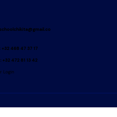
schoolchikita@gmail.co
: +32 468 47 37 17
: +32 472 81 13 42
r Login