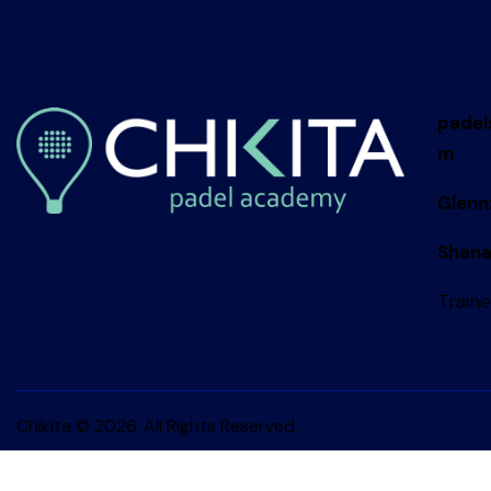
padel
m
Glenn
Shana
Traine
Chikita © 2026. All Rights Reserved.