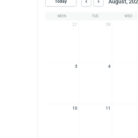
August, 20
Today
MON
TUE
WED
27
28
3
4
10
11