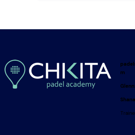
padel
m
Glenn
Shana
Traine