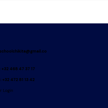
schoolchikita@gmail.co
: +32 468 47 37 17
: +32 472 81 13 42
r Login