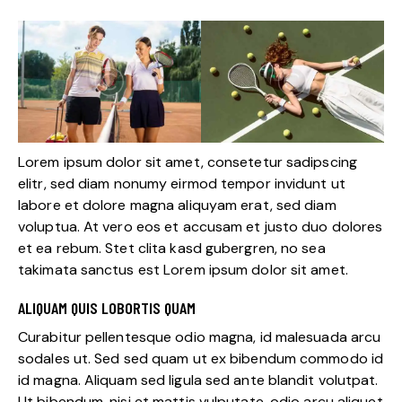
Lorem ipsum dolor sit amet, consetetur sadipscing
elitr, sed diam nonumy eirmod tempor invidunt ut
labore et dolore magna aliquyam erat, sed diam
voluptua. At vero eos et accusam et justo duo dolores
et ea rebum. Stet clita kasd gubergren, no sea
takimata sanctus est Lorem ipsum dolor sit amet.
ALIQUAM QUIS LOBORTIS QUAM
Curabitur pellentesque odio magna, id malesuada arcu
sodales ut. Sed sed quam ut ex bibendum commodo id
id magna. Aliquam sed ligula sed ante blandit volutpat.
Ut bibendum, nisi et mattis vulputate, odio arcu aliquet