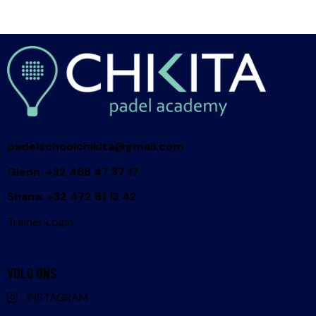
padelschoolchikita@gmail.com
Glenn: +32 468 47 37 17
Shana: +32 472 81 13 42
Trainer Login
VOLG ONS
INSTAGRAM