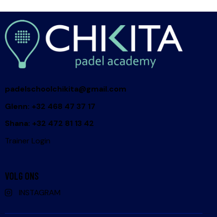
padelschoolchikita@gmail.com
Glenn: +32 468 47 37 17
Shana: +32 472 81 13 42
Trainer Login
VOLG ONS
INSTAGRAM