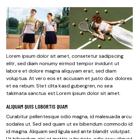
Lorem ipsum dolor sit amet, consetetur sadipscing
elitr, sed diam nonumy eirmod tempor invidunt ut
labore et dolore magna aliquyam erat, sed diam
voluptua. At vero eos et accusam et justo duo dolores
et ea rebum. Stet clita kasd gubergren, no sea
takimata sanctus est Lorem ipsum dolor sit amet.
ALIQUAM QUIS LOBORTIS QUAM
Curabitur pellentesque odio magna, id malesuada arcu
sodales ut. Sed sed quam ut ex bibendum commodo id
id magna. Aliquam sed ligula sed ante blandit volutpat.
Ut bibendum, nisi et mattis vulputate, odio arcu aliquet