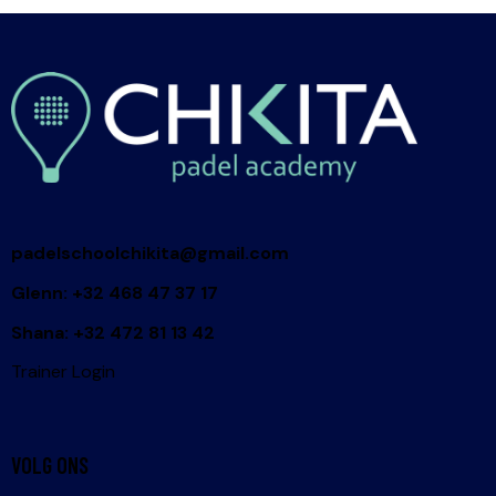
padelschoolchikita@gmail.com
Glenn: +32 468 47 37 17
Shana: +32 472 81 13 42
Trainer Login
VOLG ONS