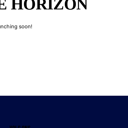
E HORIZON
aunching soon!
VOLG ONS