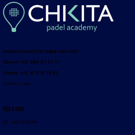
padelschoolchikita@gmail.com
Glenn: +32 468 47 37 17
Shana: +32 472 81 13 42
Trainer Login
VOLG ONS
INSTAGRAM