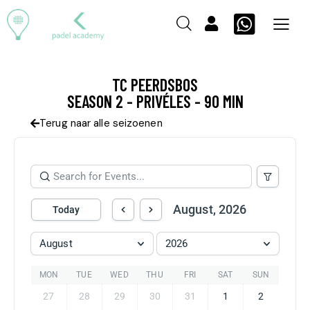
TC PEERDSBOS
SEASON 2 - PRIVÉLES - 90 MIN
Terug naar alle seizoenen
August, 2026
Today
August
2026
MON
TUE
WED
THU
FRI
SAT
SUN
27
28
29
30
31
1
2