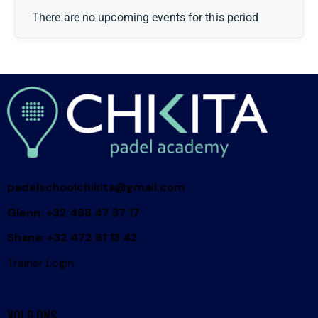
There are no upcoming events for this period
padelschoolchikita@gmail.com
Glenn: +32 468 47 37 17
Shana: +32 472 81 13 42
Trainer Login
VOLG ONS