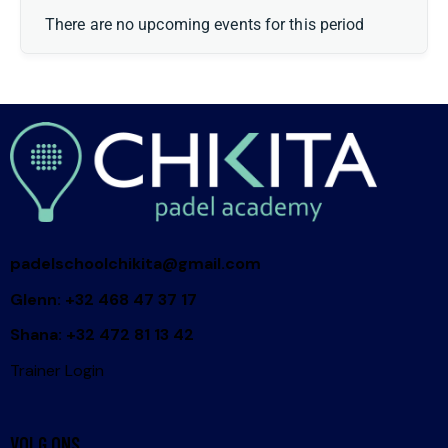
There are no upcoming events for this period
padelschoolchikita@gmail.com
Glenn: +32 468 47 37 17
Shana: +32 472 81 13 42
Trainer Login
VOLG ONS