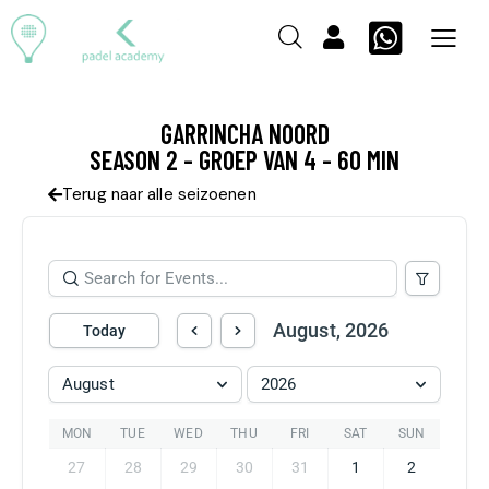
GARRINCHA NOORD
SEASON 2 - GROEP VAN 4 - 60 MIN
Terug naar alle seizoenen
August, 2026
Today
August
2026
MON
TUE
WED
THU
FRI
SAT
SUN
27
28
29
30
31
1
2