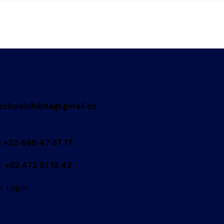
schoolchikita@gmail.co
: +32 468 47 37 17
: +32 472 81 13 42
r Login