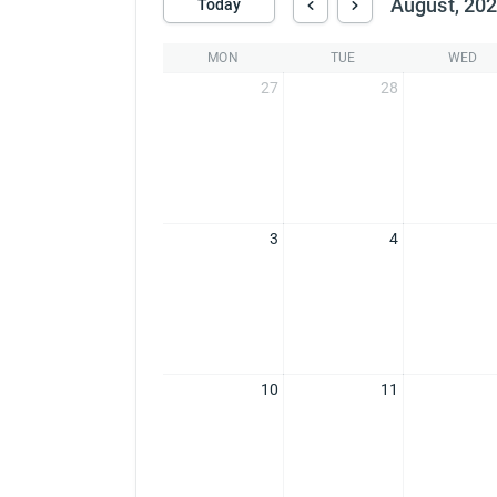
August, 20
Today
MON
TUE
WED
27
28
3
4
10
11