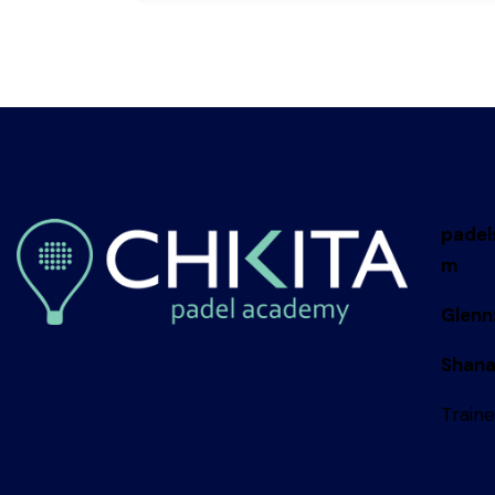
padel
m
Glenn
Shana
Traine