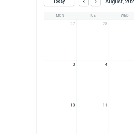
August, 20
Today
MON
TUE
WED
27
28
3
4
10
11