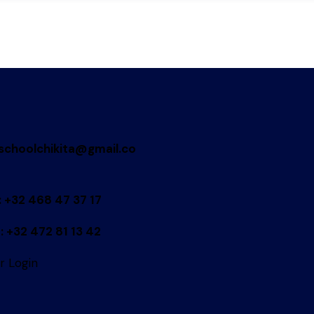
schoolchikita@gmail.co
: +32 468 47 37 17
: +32 472 81 13 42
r Login