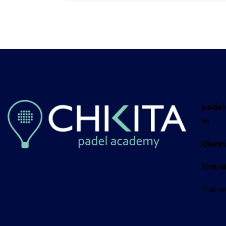
padel
m
Glenn
Shana
Traine